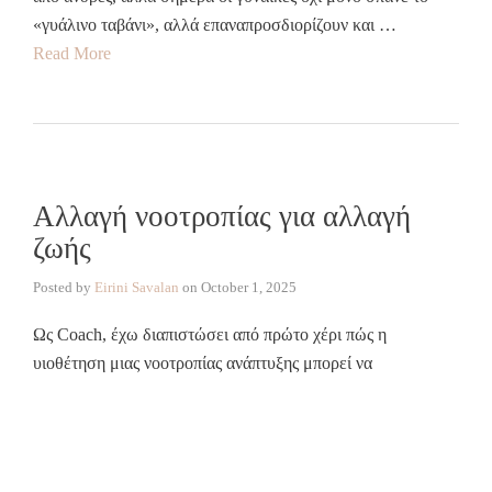
«γυάλινο ταβάνι», αλλά επαναπροσδιορίζουν και …
Read More
Αλλαγή νοοτροπίας για αλλαγή
ζωής
Posted by
Eirini Savalan
on
October 1, 2025
Ως Coach, έχω διαπιστώσει από πρώτο χέρι πώς η
υιοθέτηση μιας νοοτροπίας ανάπτυξης μπορεί να
μεταμορφώσει ζωές και καριέρες. Στο παρόν άρθρο θα
εξερευνήσουμε τί σημαίνει νοοτροπία ανάπτυξης, ποια είναι
τα οφέλη της, καθώς και πρακτικές στρατηγικές για την
καλλιέργειά …
Read More